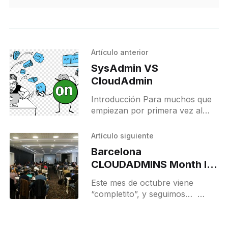
Artículo anterior
SysAdmin VS
CloudAdmin
Introducción Para muchos que
empiezan por primera vez al
campo de las tecnologías de la
información, al principio todo el
Artículo siguiente
esfuerzo puede resultar
Barcelona
abrumador. Existen
CLOUDADMINS Month I:
OpenNebula Conf (21-
Este mes de octubre viene
22/10)
“completito”, y seguimos…
OpenNebula is the open-source
platform of choice in the
converged data centre,