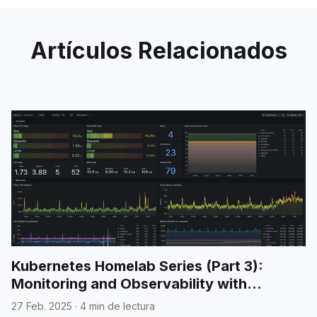
providing a simple, albeit flexible
Artículos
Relacionados
Kubernetes Homelab Series (Part 3):
Monitoring and Observability with
Prometheus and Grafana
27 Feb. 2025
·
4 min de lectura