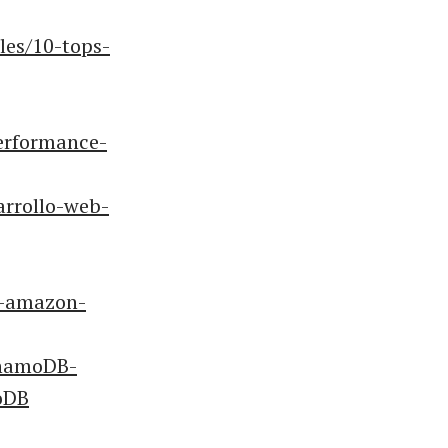
les/10-tops-
erformance-
arrollo-web-
o-amazon-
namoDB-
oDB