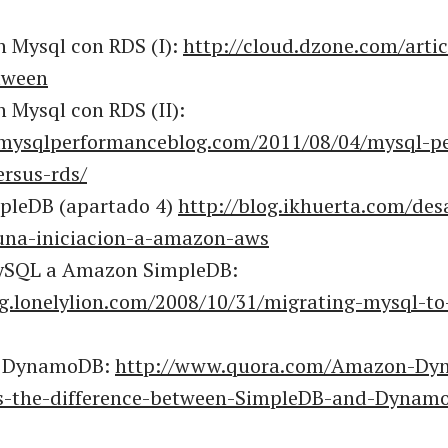
 Mysql con RDS (I):
http://cloud.dzone.com/artic
tween
 Mysql con RDS (II):
mysqlperformanceblog.com/2011/08/04/mysql-p
rsus-rds/
leDB (apartado 4)
http://blog.ikhuerta.com/des
una-iniciacion-a-amazon-aws
ySQL a Amazon SimpleDB:
og.lonelylion.com/2008/10/31/migrating-mysql-t
s DynamoDB:
http://www.quora.com/Amazon-Dy
s-the-difference-between-SimpleDB-and-Dynam