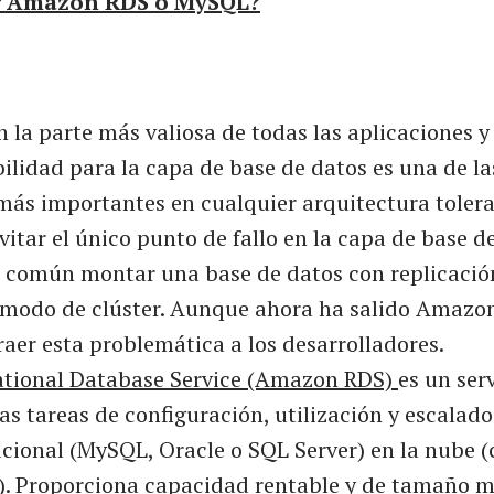
ar Amazon RDS o MySQL?
n la parte más valiosa de todas las aplicaciones y
bilidad para la capa de base de datos es una de la
más importantes en cualquier arquitectura toleran
vitar el único punto de fallo en la capa de base d
a común montar una base de datos con replicació
n modo de clúster. Aunque ahora ha salido Amazo
raer esta problemática a los desarrolladores.
tional Database Service (Amazon RDS)
es un ser
las tareas de configuración, utilización y escalad
acional (MySQL, Oracle o SQL Server) en la nube 
). Proporciona capacidad rentable y de tamaño mo