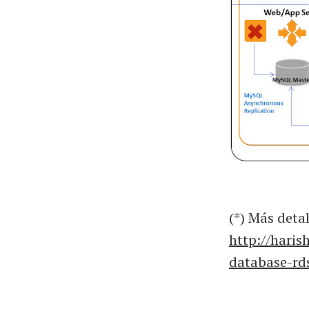
(*) Más deta
http://haris
database-rd