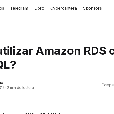
os
Telegram
Libro
Cybercantera
Sponsors
tilizar Amazon RDS 
QL?
ué
Compart
012
·
2 min de lectura