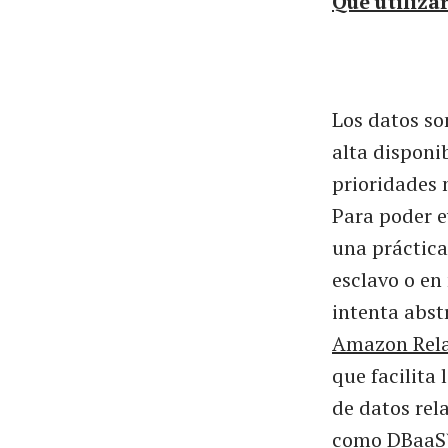
Que utiliz
Los datos so
alta disponi
prioridades 
Para poder e
una práctic
esclavo o e
intenta abst
Amazon Rela
que facilita 
de datos rel
como
DBaaS