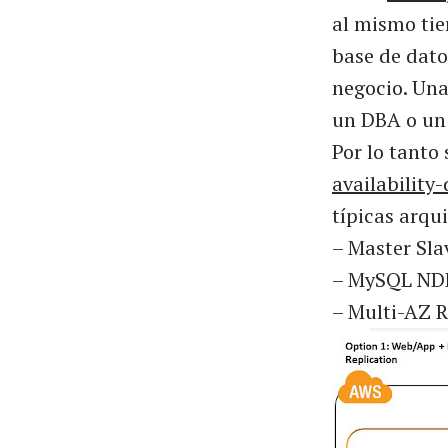
al mismo tie
base de dato
negocio. Un
un DBA o un
Por lo tanto
availability
típicas arqu
– Master Slav
– MySQL NDB
– Multi-AZ 