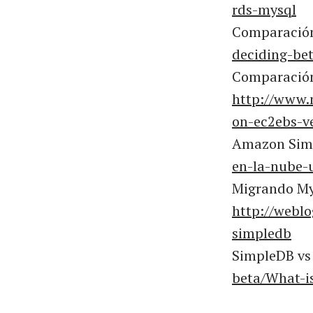
rds-mysql
Comparación
deciding-be
Comparación
http://www.
on-ec2ebs-ve
Amazon Simp
en-la-nube-
Migrando M
http://webl
simpledb
SimpleDB v
beta/What-i