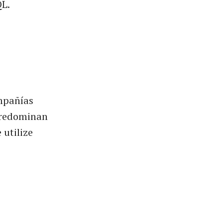
QL.
mpañías
predominan
 utilize