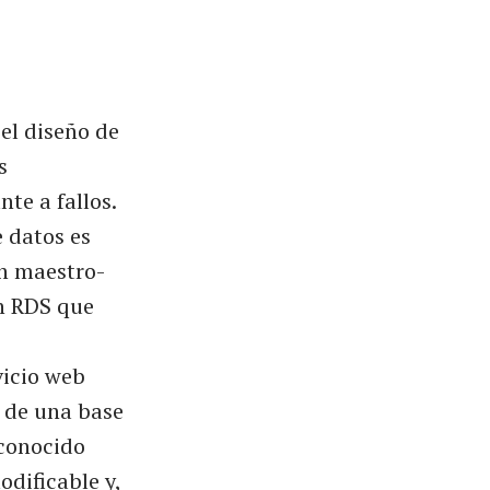
 el diseño de
s
te a fallos.
e datos es
n maestro-
n RDS que
vicio web
o de una base
(conocido
dificable y,