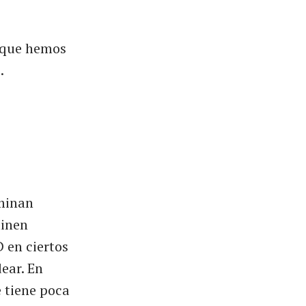
s que hemos
.
rminan
minen
 en ciertos
ear. En
 tiene poca