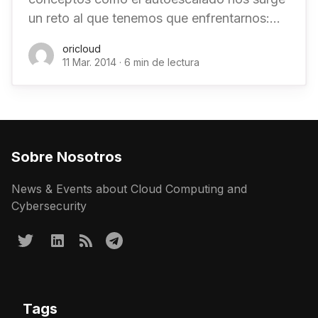
un reto al que tenemos que enfrentarnos:
como guardamos los logs de las máquinas
oricloud
que pueden ser
11 Mar. 2014
·
6 min de lectura
Sobre Nosotros
News & Events about Cloud Computing and
Cybersecurity
Tags