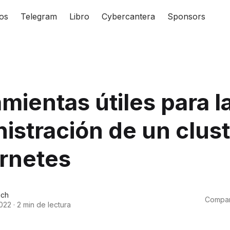
os
Telegram
Libro
Cybercantera
Sponsors
mientas útiles para l
istración de un clus
rnetes
uch
Compart
2022
·
2 min de lectura