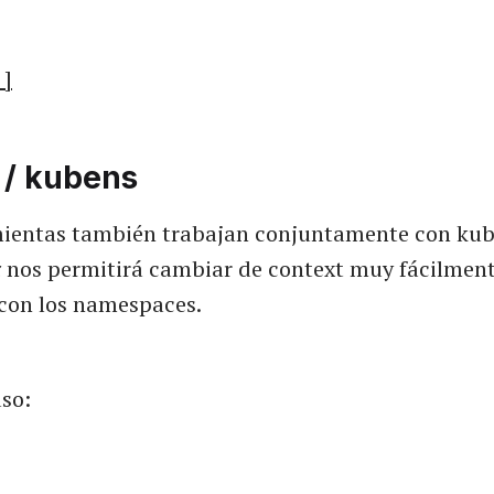
 ]
 / kubens
ientas también trabajan conjuntamente con kube
x
nos permitirá cambiar de context muy fácilmen
con los namespaces.
so: