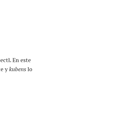
ctl. En este
te y
kubens
lo