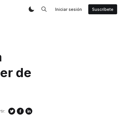
Iniciar sesión
Suscríbete
a
ter de
ir: