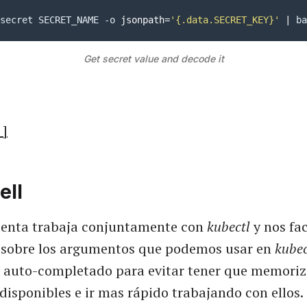
secret SECRET_NAME -o 
jsonpath
=
'{.data.SECRET_KEY}'
|
 ba
Get secret value and decode it
 ]
ell
ienta trabaja conjuntamente con
kubectl
y nos fac
 sobre los argumentos que podemos usar en
kubec
 auto-completado para evitar tener que memoriza
isponibles e ir mas rápido trabajando con ellos.