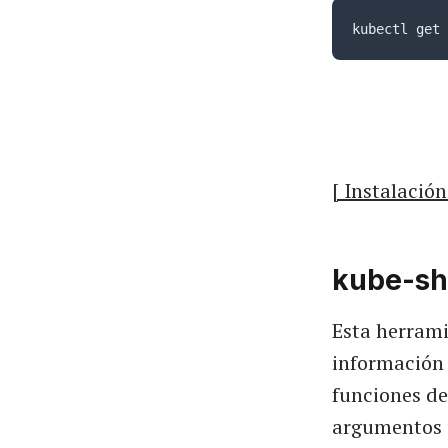
kubectl get 
[ Instalación
kube-sh
Esta herram
información
funciones de
argumentos d