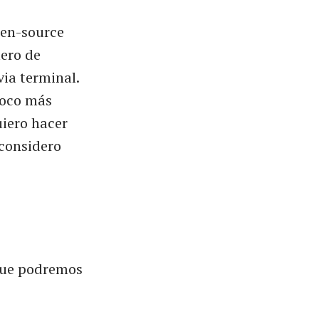
pen-source
ero de
via terminal.
poco más
uiero hacer
considero
 que podremos