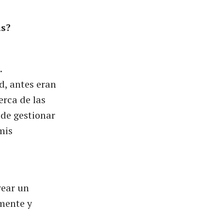
as?
.
d, antes eran
erca de las
ede gestionar
mis
rear un
amente y