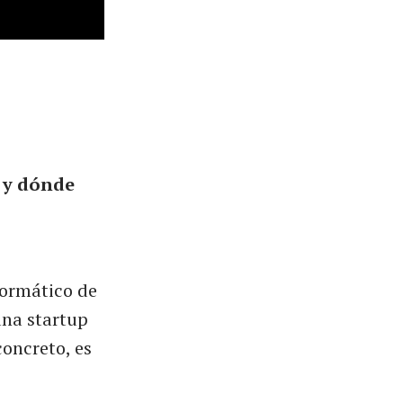
n y dónde
nformático de
una startup
concreto, es