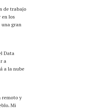
s de trabajo
 en los
e una gran
el Data
r a
tá a la nube
n remoto y
eblo. Mi