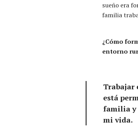
sueño era fo
familia trab
¿Cómo forma
entorno rur
Trabajar 
está perm
familia y
mi vida.