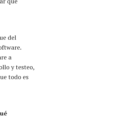
rar que
ue del
oftware.
are a
lo y testeo,
ue todo es
qué