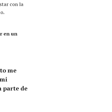
star con la
o.
r en un
oto me
 mi
n parte de