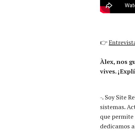
👉
Entrevist
Àlex, nos g
vives. ¡Exp
-. Soy Site R
sistemas. Ac
que permite 
dedicamos a