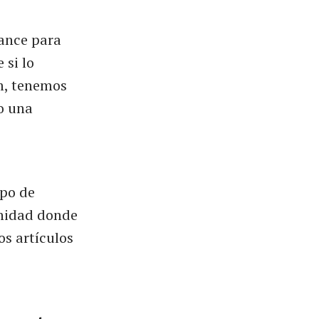
cance para
 si lo
m, tenemos
o una
upo de
nidad donde
s artículos