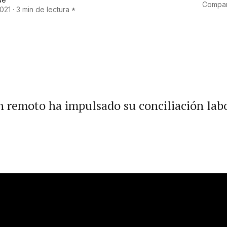
Compart
021
·
3 min de lectura
n remoto ha impulsado su conciliación labo