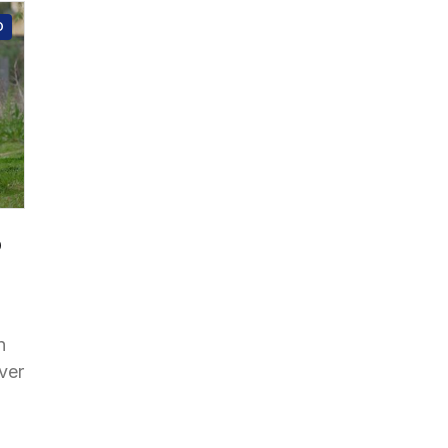
O
o
n
lver