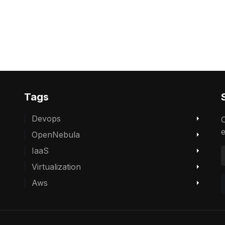
Tags
Devops
O
e
OpenNebula
IaaS
Virtualization
Aws